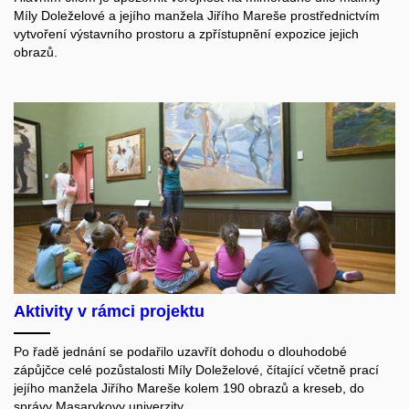
Míly Doleželové a jejího manžela Jiřího Mareše prostřednictvím
vytvoření výstavního prostoru a zpřístupnění expozice jejich
obrazů.
Aktivity v rámci projektu
Po řadě jednání se podařilo uzavřít dohodu o dlouhodobé
zápůjčce celé pozůstalosti Míly Doleželové, čítající včetně prací
jejího manžela Jiřího Mareše kolem 190 obrazů a kreseb, do
správy Masarykovy univerzity.