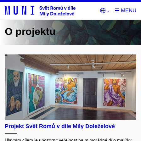
O projektu
Projekt Svět Romů v díle Míly Doleželové
Hlavním cílem je upozornit veřejnost na mimořádné dílo malířky