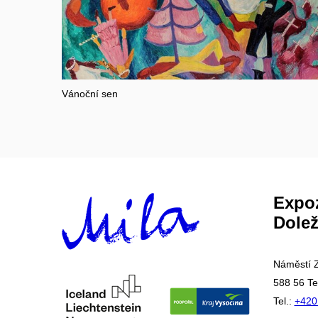
Vánoční sen
Expoz
Dolež
Náměstí Z
588 56 Te
Tel.:
+420