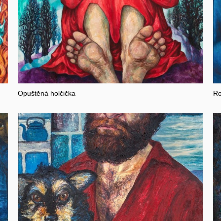
Opuštěná holčička
Ro