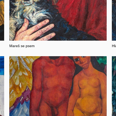
Mareš se psem
Hl