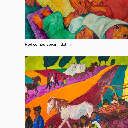
Rodiče nad spícími dětmi