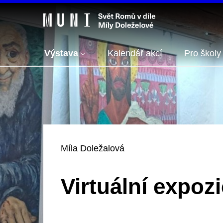
Výstava
Kalendář akcí
Pro školy
Míla Doležalová
Virtuální expoz