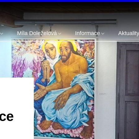
Míla Doleželová
Informace
Aktualit
ice