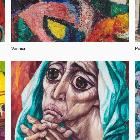
Vesnice
Po