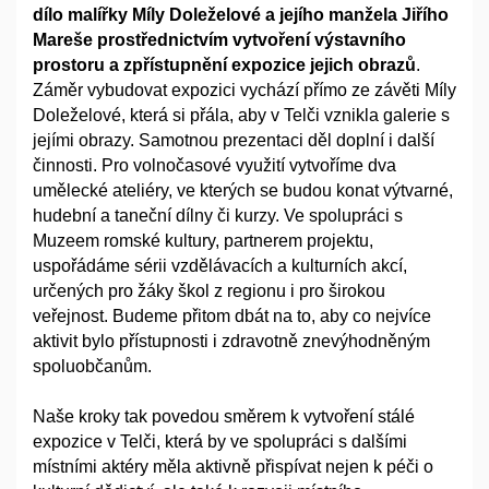
dílo malířky Míly Doleželové a jejího manžela Jiřího
Mareše prostřednictvím vytvoření výstavního
prostoru a zpřístupnění expozice jejich obrazů
.
Záměr vybudovat expozici vychází přímo ze závěti Míly
Doleželové, která si přála, aby v Telči vznikla galerie s
jejími obrazy. Samotnou prezentaci děl doplní i další
činnosti. Pro volnočasové využití vytvoříme dva
umělecké ateliéry, ve kterých se budou konat výtvarné,
hudební a taneční dílny či kurzy. Ve spolupráci s
Muzeem romské kultury, partnerem projektu,
uspořádáme sérii vzdělávacích a kulturních akcí,
určených pro žáky škol z regionu i pro širokou
veřejnost. Budeme přitom dbát na to, aby co nejvíce
aktivit bylo přístupnosti i zdravotně znevýhodněným
spoluobčanům.
Naše kroky tak povedou směrem k vytvoření stálé
expozice v Telči, která by ve spolupráci s dalšími
místními aktéry měla aktivně přispívat nejen k péči o