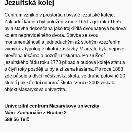
Jezuitská kolej
Centrum vzniklo v prostorách bývalé jezuitské koleje.
Základní kámen byl položen v roce 1651 a již roku 1655
byla stavba dokončena jako trojkřídlá dvoupatrová budova
kolem nepravidelného dvora. Stavba se svou
monumentálností a jednoduchým až strohým vzezřením
vymyká z typologie okolní zástavby. V areálu byla nejprve
otevřena lékárna a později i tiskárna. Po zrušení
jezuitského řádu roku 1773 připadla budova koleje státu a
o čtyři roky později tu byla zřízena kasárna. Po roce 1883
zde působila dívčí měšťanská škola, ve druhé polovině 20.
století pak střední odborná škola. V roce 2002 získala
objekt Masarykova univerzita.
Univerzitní centrum Masarykovy univerzity
Nám. Zachariáše z Hradce 2
588 56 Telč