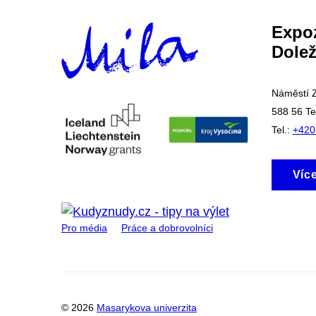
Expoz
Dolež
Náměstí Z
588 56 Te
Tel.:
+420
Víc
Pro média
Práce a dobrovolníci
© 2026
Masarykova univerzita