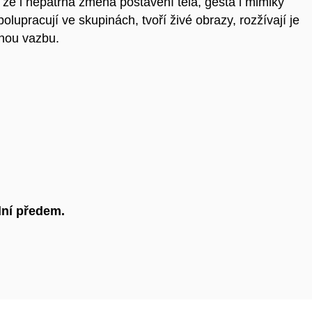
 že i nepatrná změna postavení těla, gesta i mimiky
lupracují ve skupinách, tvoří živé obrazy, rozžívají je
tnou vazbu.
dní předem.