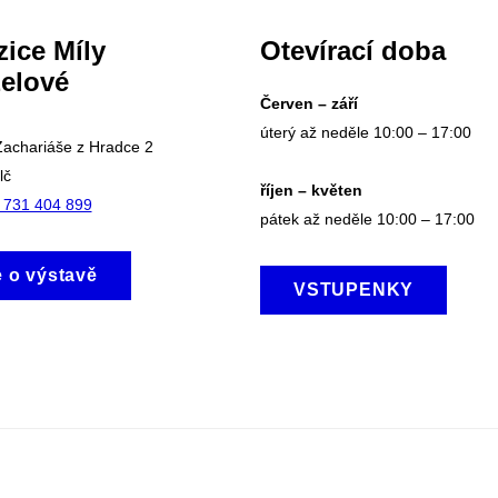
ice Míly
Otevírací doba
elové
Červen – září
úterý až neděle 10:00 – 17:00
achariáše z Hradce 2
lč
říjen – květen
 731 404 899
pátek až neděle 10:00 – 17:00
e o výstavě
VSTUPENKY