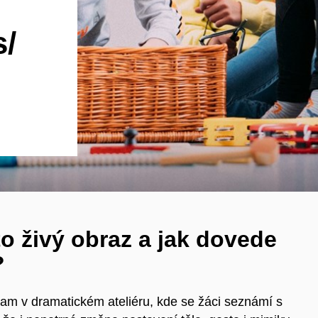
s/
o živý obraz a jak dovede
?
ram v
dramatickém ateliéru, kde se žáci seznámí s