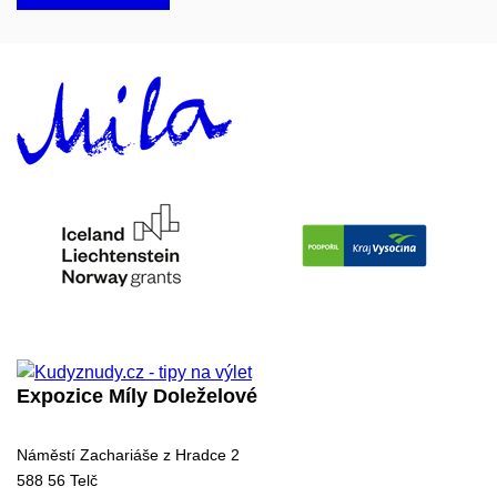
Expozice Míly Doleželové
Náměstí Zachariáše z Hradce 2
588 56 Telč