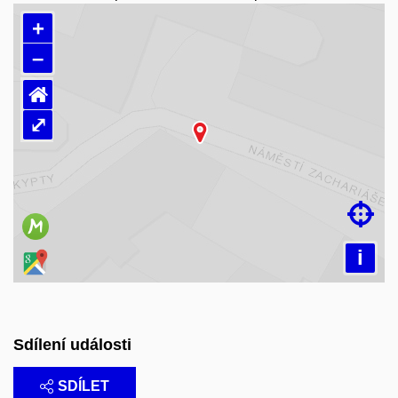
+
–
⌂
⤢
Načítám mapu…

i
Sdílení události
SDÍLET