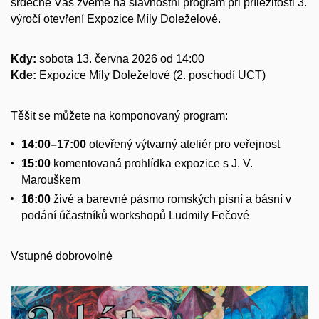
srdečně Vás zveme na slavnostní program při příležitosti 3.
výročí otevření Expozice Míly Doleželové.
Kdy:
sobota 13. června 2026 od 14:00
Kde:
Expozice Míly Doleželové (2. poschodí UCT)
Těšit se můžete na komponovaný program:
14:00–17:00
otevřený výtvarný ateliér pro veřejnost
15:00
komentovaná prohlídka expozice s J. V.
Marouškem
16:00
živé a barevné pásmo romských písní a básní v
podání účastníků workshopů Ludmily Fečové
Vstupné dobrovolné