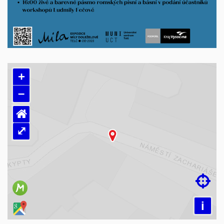
+
–
⌂
⤢
Načítám mapu…

i