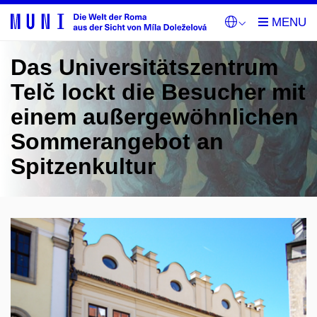
Das Universitätszentrum
Telč lockt die Besucher mit
einem außergewöhnlichen
Sommerangebot an
Spitzenkultur